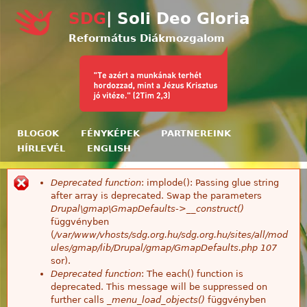
Ugrás a tartalomra
SDG
| Soli Deo Gloria
Református Diákmozgalom
BLOGOK
FÉNYKÉPEK
PARTNEREINK
HÍRLEVÉL
ENGLISH
Deprecated function
: implode(): Passing glue string
Hibaüzenet
after array is deprecated. Swap the parameters
Drupal\gmap\GmapDefaults->__construct()
függvényben
(
/var/www/vhosts/sdg.org.hu/sdg.org.hu/sites/all/mod
ules/gmap/lib/Drupal/gmap/GmapDefaults.php
107
sor).
Deprecated function
: The each() function is
deprecated. This message will be suppressed on
further calls
_menu_load_objects()
függvényben