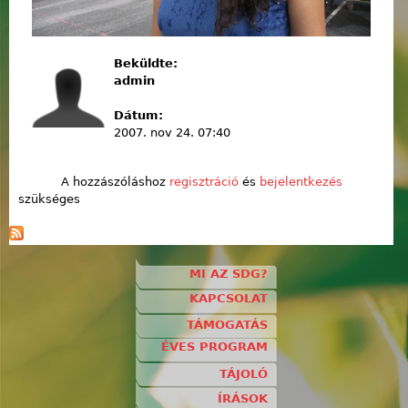
Beküldte:
admin
Dátum:
2007. nov 24. 07:40
A hozzászóláshoz
regisztráció
és
bejelentkezés
szükséges
MI AZ SDG?
KAPCSOLAT
TÁMOGATÁS
ÉVES PROGRAM
TÁJOLÓ
ÍRÁSOK