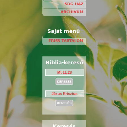
SDG HÁZ
ARCHÍVUM
Saját menü
FRISS TARTALOM
Biblia-kereső
Keresés