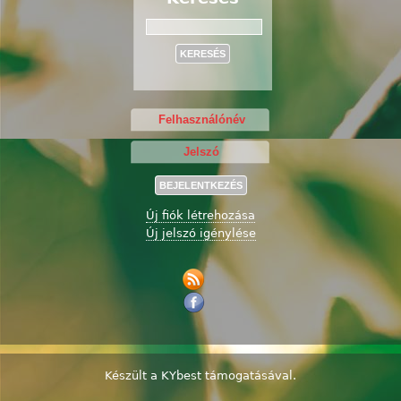
Keresés
Új fiók létrehozása
Új jelszó igénylése
Készült a
KYbest
támogatásával.