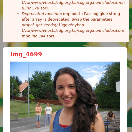
(
/var/www/vhosts/sdg.org.hu/sdg.org.hu/includes/men
u.inc
579
sor).
Deprecated function
: implode(): Passing glue string
after array is deprecated. Swap the parameters
drupal_get_feeds()
függvényben
(
/var/www/vhosts/sdg.org.hu/sdg.org.hu/includes/com
mon.inc
394
sor).
img_4699