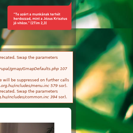
deprecated. Swap the parameters
/Drupal/gmap/GmapDefaults.php
107
 will be suppressed on further calls
.org.hu/includes/menu.inc
579
sor).
deprecated. Swap the parameters
g.hu/includes/common.inc
394
sor).