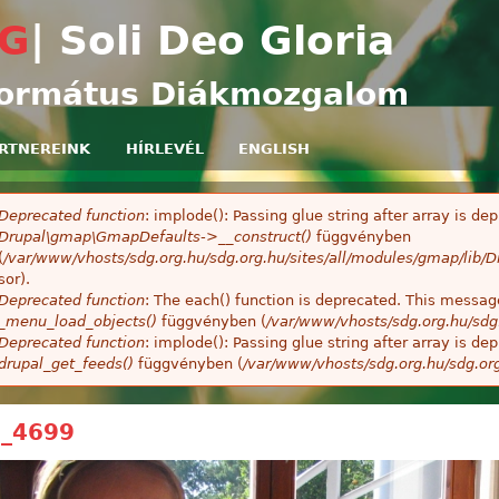
Ugrás a tartalomra
G
| Soli Deo Gloria
ormátus Diákmozgalom
RTNEREINK
HÍRLEVÉL
ENGLISH
Deprecated function
: implode(): Passing glue string after array is 
ibaüzenet
Drupal\gmap\GmapDefaults->__construct()
függvényben
(
/var/www/vhosts/sdg.org.hu/sdg.org.hu/sites/all/modules/gmap/lib
sor).
Deprecated function
: The each() function is deprecated. This message
_menu_load_objects()
függvényben (
/var/www/vhosts/sdg.org.hu/sdg
Deprecated function
: implode(): Passing glue string after array is 
drupal_get_feeds()
függvényben (
/var/www/vhosts/sdg.org.hu/sdg.or
_4699