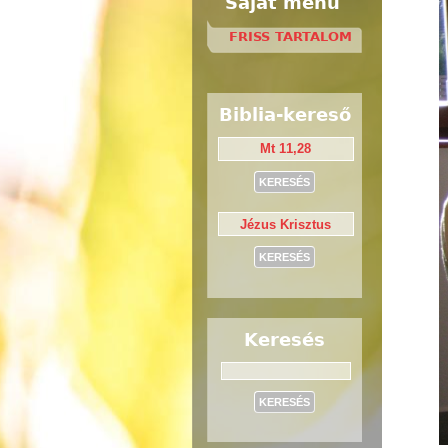
Saját menü
FRISS TARTALOM
Biblia-kereső
Keresés
Keresés