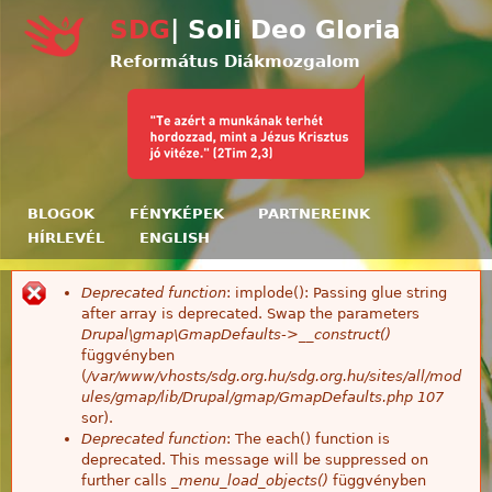
Ugrás a tartalomra
SDG
| Soli Deo Gloria
Református Diákmozgalom
BLOGOK
FÉNYKÉPEK
PARTNEREINK
HÍRLEVÉL
ENGLISH
Deprecated function
: implode(): Passing glue string
Hibaüzenet
after array is deprecated. Swap the parameters
Drupal\gmap\GmapDefaults->__construct()
függvényben
(
/var/www/vhosts/sdg.org.hu/sdg.org.hu/sites/all/mod
ules/gmap/lib/Drupal/gmap/GmapDefaults.php
107
sor).
Deprecated function
: The each() function is
deprecated. This message will be suppressed on
further calls
_menu_load_objects()
függvényben