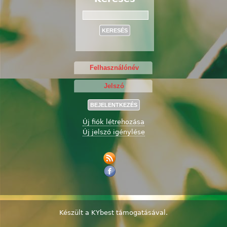
Keresés
Új fiók létrehozása
Új jelszó igénylése
Készült a
KYbest
támogatásával.