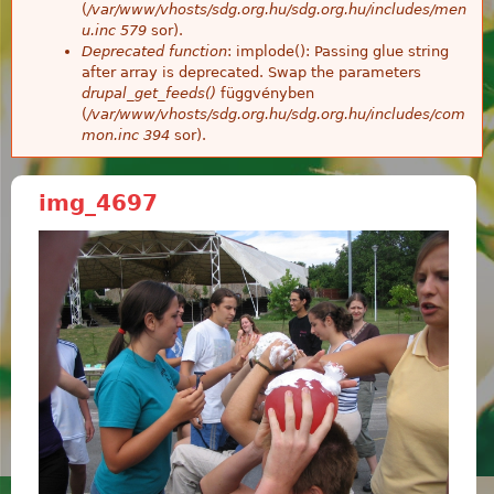
(
/var/www/vhosts/sdg.org.hu/sdg.org.hu/includes/men
u.inc
579
sor).
Deprecated function
: implode(): Passing glue string
after array is deprecated. Swap the parameters
drupal_get_feeds()
függvényben
(
/var/www/vhosts/sdg.org.hu/sdg.org.hu/includes/com
mon.inc
394
sor).
img_4697