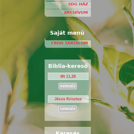
SDG HÁZ
ARCHÍVUM
Saját menü
FRISS TARTALOM
Biblia-kereső
Keresés