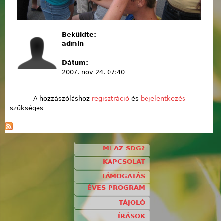
Beküldte:
admin
Dátum:
2007. nov 24. 07:40
A hozzászóláshoz
regisztráció
és
bejelentkezés
szükséges
MI AZ SDG?
KAPCSOLAT
TÁMOGATÁS
ÉVES PROGRAM
TÁJOLÓ
ÍRÁSOK