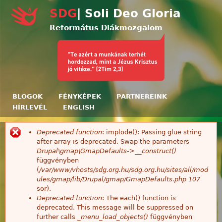
Ugrás a tartalomra
SDG
| Soli Deo Gloria
Református Diákmozgalom
BLOGOK
FÉNYKÉPEK
PARTNEREINK
HÍRLEVÉL
ENGLISH
Deprecated function
: implode(): Passing glue string
Hibaüzenet
after array is deprecated. Swap the parameters
Drupal\gmap\GmapDefaults->__construct()
függvényben
(
/var/www/vhosts/sdg.org.hu/sdg.org.hu/sites/all/mod
ules/gmap/lib/Drupal/gmap/GmapDefaults.php
107
sor).
Deprecated function
: The each() function is
deprecated. This message will be suppressed on
further calls
_menu_load_objects()
függvényben