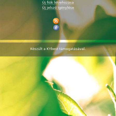
Új fiók létrehozása
Új jelszó igénylése
Készült a
KYbest
támogatásával.