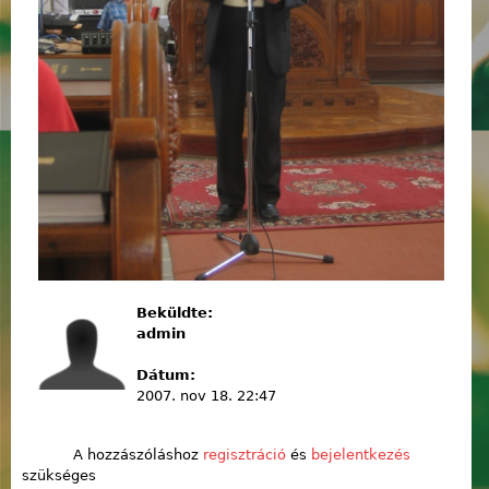
Beküldte:
admin
Dátum:
2007. nov 18. 22:47
A hozzászóláshoz
regisztráció
és
bejelentkezés
szükséges