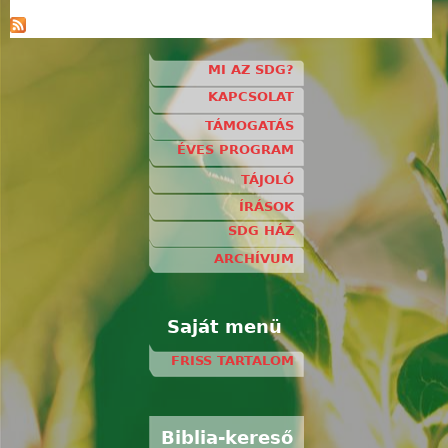
MI AZ SDG?
KAPCSOLAT
TÁMOGATÁS
ÉVES PROGRAM
TÁJOLÓ
ÍRÁSOK
SDG HÁZ
ARCHÍVUM
Saját menü
FRISS TARTALOM
Biblia-kereső