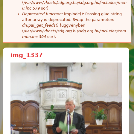
(
/var/www/vhosts/sdg.org.hu/sdg.org.hu/includes/men
u.inc
579
sor).
Deprecated function
: implode(): Passing glue string
after array is deprecated. Swap the parameters
drupal_get_feeds()
függvényben
(
/var/www/vhosts/sdg.org.hu/sdg.org.hu/includes/com
mon.inc
394
sor).
img_1337