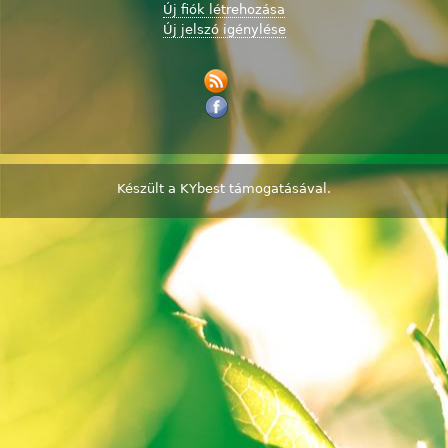
Új fiók létrehozása
Új jelszó igénylése
Készült a
KYbest
támogatásával.