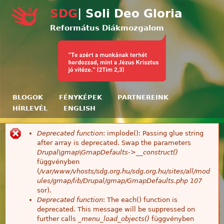
Ugrás a tartalomra
SDG
| Soli Deo Gloria
Református Diákmozgalom
BLOGOK
FÉNYKÉPEK
PARTNEREINK
HÍRLEVÉL
ENGLISH
Deprecated function
: implode(): Passing glue string
Hibaüzenet
after array is deprecated. Swap the parameters
Drupal\gmap\GmapDefaults->__construct()
függvényben
(
/var/www/vhosts/sdg.org.hu/sdg.org.hu/sites/all/mod
ules/gmap/lib/Drupal/gmap/GmapDefaults.php
107
sor).
Deprecated function
: The each() function is
deprecated. This message will be suppressed on
further calls
_menu_load_objects()
függvényben