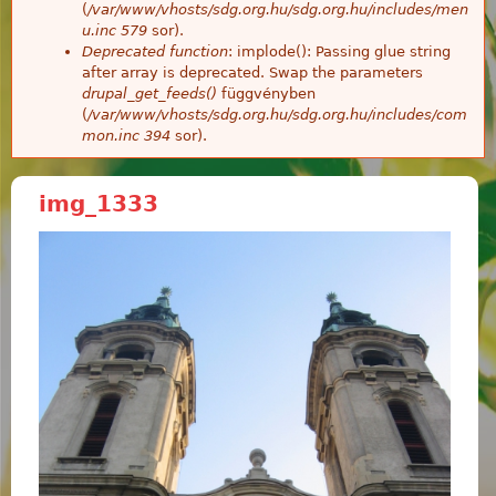
(
/var/www/vhosts/sdg.org.hu/sdg.org.hu/includes/men
u.inc
579
sor).
Deprecated function
: implode(): Passing glue string
after array is deprecated. Swap the parameters
drupal_get_feeds()
függvényben
(
/var/www/vhosts/sdg.org.hu/sdg.org.hu/includes/com
mon.inc
394
sor).
img_1333