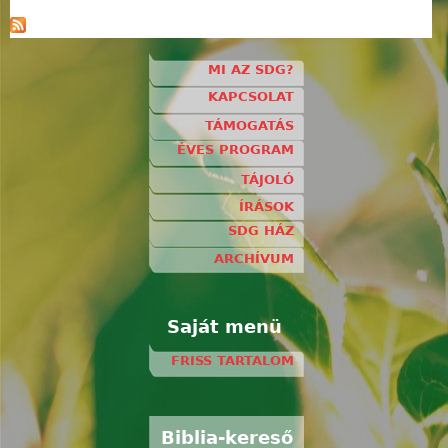
MI AZ SDG?
KAPCSOLAT
TÁMOGATÁS
ÉVES PROGRAM
TÁJOLÓ
ÍRÁSOK
SDG HÁZ
ARCHÍVUM
Saját menü
FRISS TARTALOM
Biblia-kereső