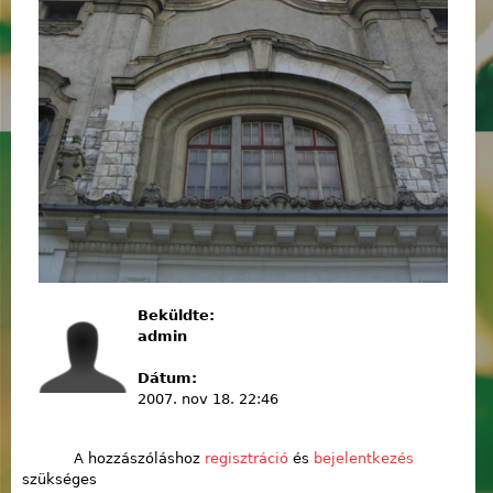
Beküldte:
admin
Dátum:
2007. nov 18. 22:46
A hozzászóláshoz
regisztráció
és
bejelentkezés
szükséges