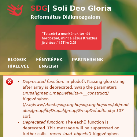
Ugrás a tartalomra
SDG
| Soli Deo Gloria
Református Diákmozgalom
BLOGOK
FÉNYKÉPEK
PARTNEREINK
HÍRLEVÉL
ENGLISH
Deprecated function
: implode(): Passing glue string
Hibaüzenet
after array is deprecated. Swap the parameters
Drupal\gmap\GmapDefaults->__construct()
függvényben
(
/var/www/vhosts/sdg.org.hu/sdg.org.hu/sites/all/mod
ules/gmap/lib/Drupal/gmap/GmapDefaults.php
107
sor).
Deprecated function
: The each() function is
deprecated. This message will be suppressed on
further calls
_menu_load_objects()
függvényben