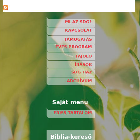
MI AZ SDG?
KAPCSOLAT
TÁMOGATÁS
ÉVES PROGRAM
TÁJOLÓ
ÍRÁSOK
SDG HÁZ
ARCHÍVUM
Saját menü
FRISS TARTALOM
Biblia-kereső