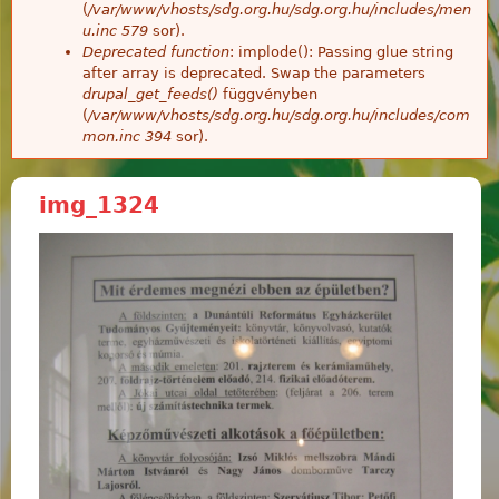
(
/var/www/vhosts/sdg.org.hu/sdg.org.hu/includes/men
u.inc
579
sor).
Deprecated function
: implode(): Passing glue string
after array is deprecated. Swap the parameters
drupal_get_feeds()
függvényben
(
/var/www/vhosts/sdg.org.hu/sdg.org.hu/includes/com
mon.inc
394
sor).
img_1324