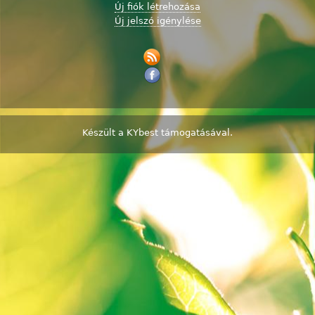
Új fiók létrehozása
Új jelszó igénylése
Készült a
KYbest
támogatásával.