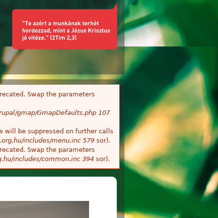
deprecated. Swap the parameters
/Drupal/gmap/GmapDefaults.php
107
 will be suppressed on further calls
.org.hu/includes/menu.inc
579
sor).
deprecated. Swap the parameters
g.hu/includes/common.inc
394
sor).