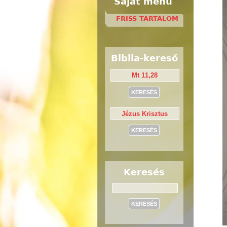
Saját menü
FRISS TARTALOM
Biblia-kereső
Keresés
Keresés