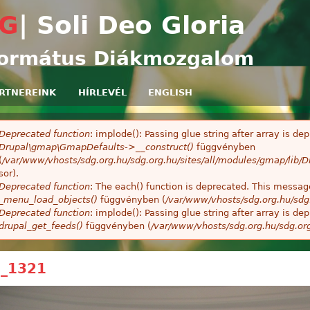
Ugrás a tartalomra
G
| Soli Deo Gloria
ormátus Diákmozgalom
RTNEREINK
HÍRLEVÉL
ENGLISH
Deprecated function
: implode(): Passing glue string after array is 
ibaüzenet
Drupal\gmap\GmapDefaults->__construct()
függvényben
(
/var/www/vhosts/sdg.org.hu/sdg.org.hu/sites/all/modules/gmap/lib
sor).
Deprecated function
: The each() function is deprecated. This message
_menu_load_objects()
függvényben (
/var/www/vhosts/sdg.org.hu/sdg
Deprecated function
: implode(): Passing glue string after array is 
drupal_get_feeds()
függvényben (
/var/www/vhosts/sdg.org.hu/sdg.or
_1321