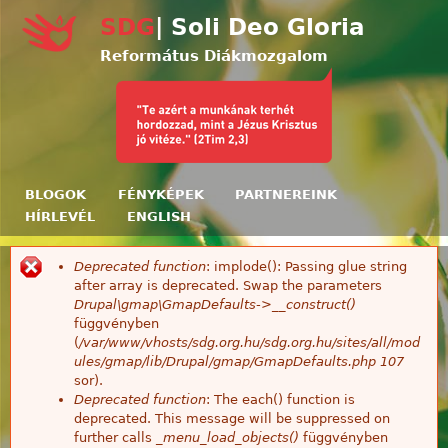
Ugrás a tartalomra
SDG
| Soli Deo Gloria
Református Diákmozgalom
BLOGOK
FÉNYKÉPEK
PARTNEREINK
HÍRLEVÉL
ENGLISH
Deprecated function
: implode(): Passing glue string
Hibaüzenet
after array is deprecated. Swap the parameters
Drupal\gmap\GmapDefaults->__construct()
függvényben
(
/var/www/vhosts/sdg.org.hu/sdg.org.hu/sites/all/mod
ules/gmap/lib/Drupal/gmap/GmapDefaults.php
107
sor).
Deprecated function
: The each() function is
deprecated. This message will be suppressed on
further calls
_menu_load_objects()
függvényben