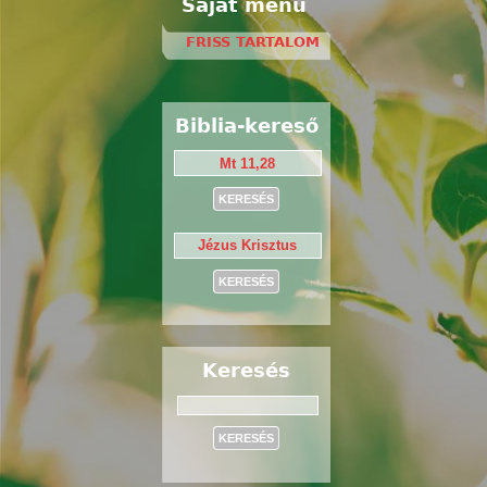
Saját menü
FRISS TARTALOM
Biblia-kereső
Keresés
Keresés