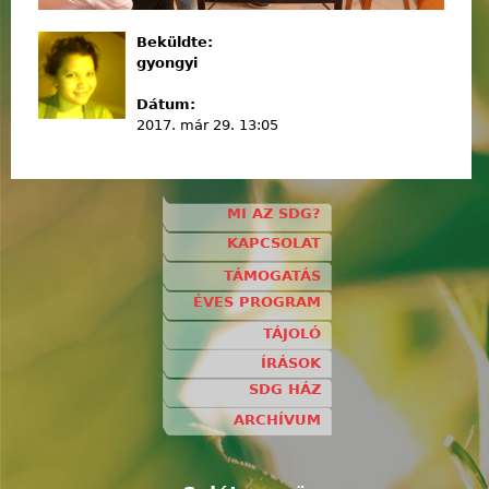
Beküldte:
gyongyi
Dátum:
2017. már 29. 13:05
MI AZ SDG?
KAPCSOLAT
TÁMOGATÁS
ÉVES PROGRAM
TÁJOLÓ
ÍRÁSOK
SDG HÁZ
ARCHÍVUM