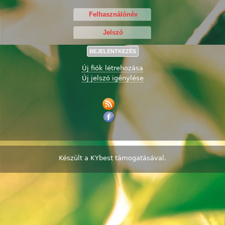
Új fiók létrehozása
Új jelszó igénylése
Készült a
KYbest
támogatásával.