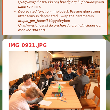
(
/var/www/vhosts/sdg.org.hu/sdg.org.hu/includes/men
u.inc
579
sor).
Deprecated function
: implode(): Passing glue string
after array is deprecated. Swap the parameters
drupal_get_feeds()
függvényben
(
/var/www/vhosts/sdg.org.hu/sdg.org.hu/includes/com
mon.inc
394
sor).
IMG_0921.JPG