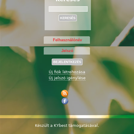
Keresés
Új fiók létrehozása
Új jelszó igénylése
Készült a
KYbest
támogatásával.