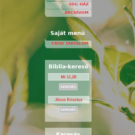
SDG HÁZ
ARCHÍVUM
Saját menü
FRISS TARTALOM
Biblia-kereső
Keresés