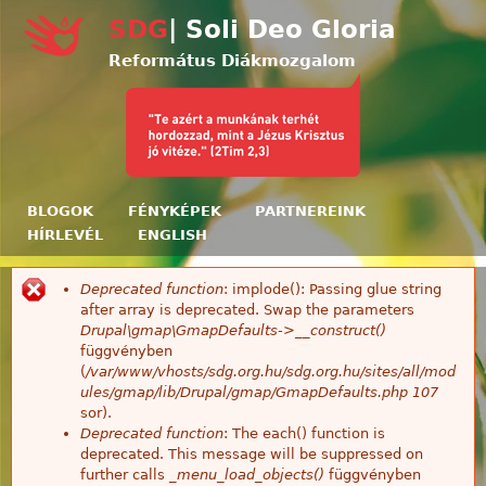
Ugrás a tartalomra
SDG
| Soli Deo Gloria
Református Diákmozgalom
BLOGOK
FÉNYKÉPEK
PARTNEREINK
HÍRLEVÉL
ENGLISH
Deprecated function
: implode(): Passing glue string
Hibaüzenet
after array is deprecated. Swap the parameters
Drupal\gmap\GmapDefaults->__construct()
függvényben
(
/var/www/vhosts/sdg.org.hu/sdg.org.hu/sites/all/mod
ules/gmap/lib/Drupal/gmap/GmapDefaults.php
107
sor).
Deprecated function
: The each() function is
deprecated. This message will be suppressed on
further calls
_menu_load_objects()
függvényben