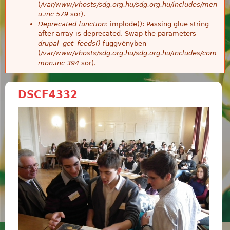
(
/var/www/vhosts/sdg.org.hu/sdg.org.hu/includes/men
u.inc
579
sor).
Deprecated function
: implode(): Passing glue string
after array is deprecated. Swap the parameters
drupal_get_feeds()
függvényben
(
/var/www/vhosts/sdg.org.hu/sdg.org.hu/includes/com
mon.inc
394
sor).
DSCF4332