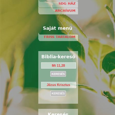
SDG HÁZ
ARCHÍVUM
Saját menü
FRISS TARTALOM
Biblia-kereső
Keresés