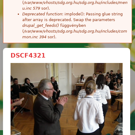
(
/var/www/vhosts/sdg.org.hu/sdg.org.hu/includes/men
u.inc
579
sor).
Deprecated function
: implode(): Passing glue string
after array is deprecated. Swap the parameters
drupal_get_feeds()
függvényben
(
/var/www/vhosts/sdg.org.hu/sdg.org.hu/includes/com
mon.inc
394
sor).
DSCF4321