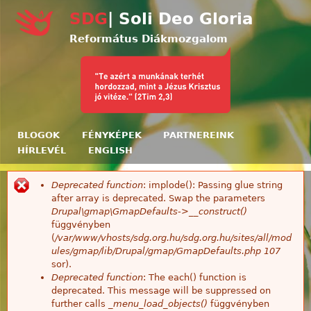
Ugrás a tartalomra
SDG
| Soli Deo Gloria
Református Diákmozgalom
BLOGOK
FÉNYKÉPEK
PARTNEREINK
HÍRLEVÉL
ENGLISH
Deprecated function
: implode(): Passing glue string
Hibaüzenet
after array is deprecated. Swap the parameters
Drupal\gmap\GmapDefaults->__construct()
függvényben
(
/var/www/vhosts/sdg.org.hu/sdg.org.hu/sites/all/mod
ules/gmap/lib/Drupal/gmap/GmapDefaults.php
107
sor).
Deprecated function
: The each() function is
deprecated. This message will be suppressed on
further calls
_menu_load_objects()
függvényben