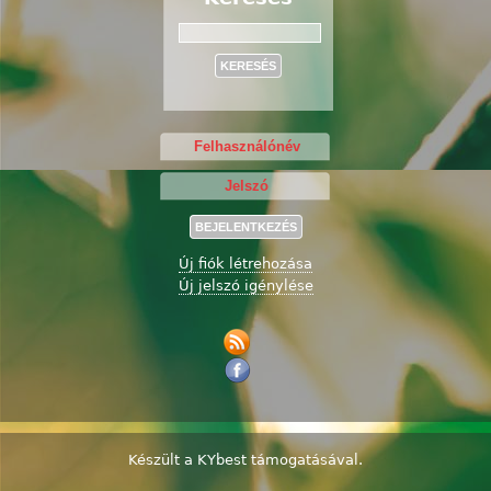
Keresés
Új fiók létrehozása
Új jelszó igénylése
Készült a
KYbest
támogatásával.