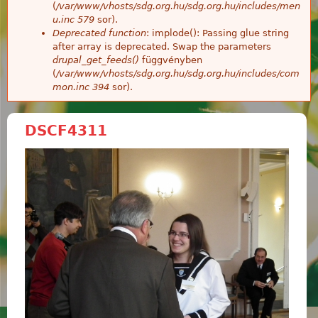
(
/var/www/vhosts/sdg.org.hu/sdg.org.hu/includes/men
u.inc
579
sor).
Deprecated function
: implode(): Passing glue string
after array is deprecated. Swap the parameters
drupal_get_feeds()
függvényben
(
/var/www/vhosts/sdg.org.hu/sdg.org.hu/includes/com
mon.inc
394
sor).
DSCF4311