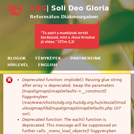
Ugrás a tartalomra
SDG
| Soli Deo Gloria
Református Diákmozgalom
BLOGOK
FÉNYKÉPEK
PARTNEREINK
HÍRLEVÉL
ENGLISH
Deprecated function
: implode(): Passing glue string
Hibaüzenet
after array is deprecated. Swap the parameters
Drupal\gmap\GmapDefaults->__construct()
függvényben
(
/var/www/vhosts/sdg.org.hu/sdg.org.hu/sites/all/mod
ules/gmap/lib/Drupal/gmap/GmapDefaults.php
107
sor).
Deprecated function
: The each() function is
deprecated. This message will be suppressed on
further calls
_menu_load_objects()
függvényben