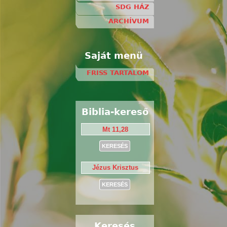
SDG HÁZ
ARCHÍVUM
Saját menü
FRISS TARTALOM
Biblia-kereső
Keresés