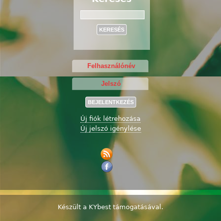
Keresés
Új fiók létrehozása
Új jelszó igénylése
Készült a
KYbest
támogatásával.