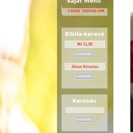
Saját menü
FRISS TARTALOM
Biblia-kereső
Keresés
Keresés