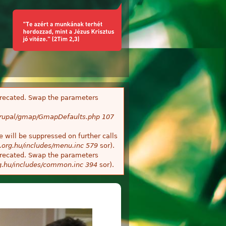
deprecated. Swap the parameters
/Drupal/gmap/GmapDefaults.php
107
 will be suppressed on further calls
.org.hu/includes/menu.inc
579
sor).
deprecated. Swap the parameters
g.hu/includes/common.inc
394
sor).