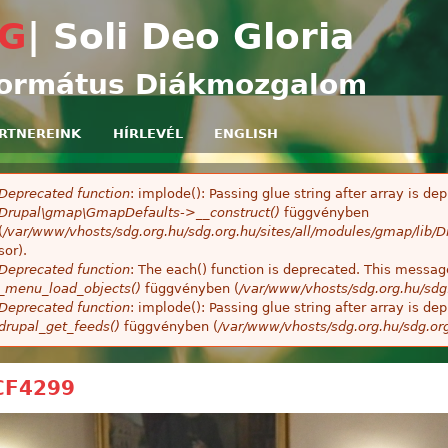
Ugrás a tartalomra
G
| Soli Deo Gloria
ormátus Diákmozgalom
RTNEREINK
HÍRLEVÉL
ENGLISH
Deprecated function
: implode(): Passing glue string after array is 
ibaüzenet
Drupal\gmap\GmapDefaults->__construct()
függvényben
(
/var/www/vhosts/sdg.org.hu/sdg.org.hu/sites/all/modules/gmap/lib
sor).
Deprecated function
: The each() function is deprecated. This message
_menu_load_objects()
függvényben (
/var/www/vhosts/sdg.org.hu/sdg
Deprecated function
: implode(): Passing glue string after array is 
drupal_get_feeds()
függvényben (
/var/www/vhosts/sdg.org.hu/sdg.or
CF4299