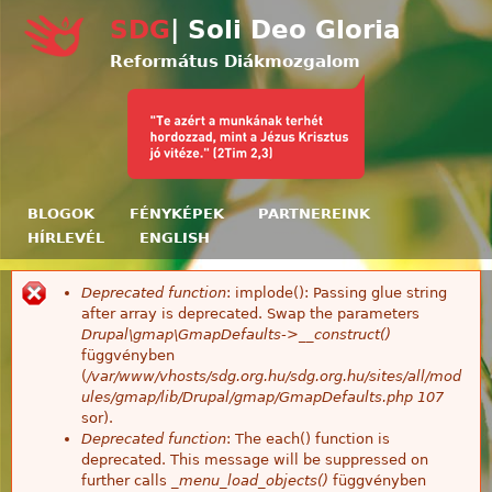
Ugrás a tartalomra
SDG
| Soli Deo Gloria
Református Diákmozgalom
BLOGOK
FÉNYKÉPEK
PARTNEREINK
HÍRLEVÉL
ENGLISH
Deprecated function
: implode(): Passing glue string
Hibaüzenet
after array is deprecated. Swap the parameters
Drupal\gmap\GmapDefaults->__construct()
függvényben
(
/var/www/vhosts/sdg.org.hu/sdg.org.hu/sites/all/mod
ules/gmap/lib/Drupal/gmap/GmapDefaults.php
107
sor).
Deprecated function
: The each() function is
deprecated. This message will be suppressed on
further calls
_menu_load_objects()
függvényben