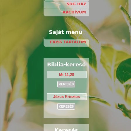
SDG HÁZ
ARCHÍVUM
Saját menü
FRISS TARTALOM
Biblia-kereső
Keresés