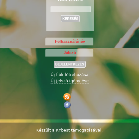
Keresés
Új fiók létrehozása
Új jelszó igénylése
Készült a
KYbest
támogatásával.