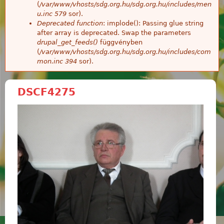
(
/var/www/vhosts/sdg.org.hu/sdg.org.hu/includes/men
u.inc
579
sor).
Deprecated function
: implode(): Passing glue string
after array is deprecated. Swap the parameters
drupal_get_feeds()
függvényben
(
/var/www/vhosts/sdg.org.hu/sdg.org.hu/includes/com
mon.inc
394
sor).
DSCF4275