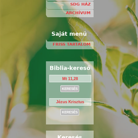
SDG HÁZ
ARCHÍVUM
Saját menü
FRISS TARTALOM
Biblia-kereső
Keresés