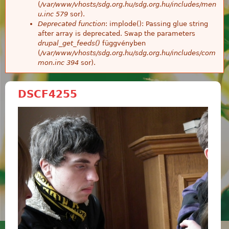
(
/var/www/vhosts/sdg.org.hu/sdg.org.hu/includes/men
u.inc
579
sor).
Deprecated function
: implode(): Passing glue string
after array is deprecated. Swap the parameters
drupal_get_feeds()
függvényben
(
/var/www/vhosts/sdg.org.hu/sdg.org.hu/includes/com
mon.inc
394
sor).
DSCF4255