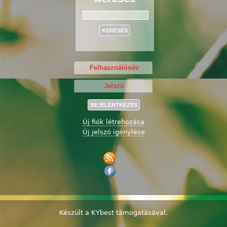
Keresés
Új fiók létrehozása
Új jelszó igénylése
Készült a
KYbest
támogatásával.