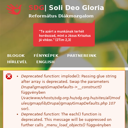
Ugrás a tartalomra
SDG
| Soli Deo Gloria
Református Diákmozgalom
BLOGOK
FÉNYKÉPEK
PARTNEREINK
HÍRLEVÉL
ENGLISH
Deprecated function
: implode(): Passing glue string
Hibaüzenet
after array is deprecated. Swap the parameters
Drupal\gmap\GmapDefaults->__construct()
függvényben
(
/var/www/vhosts/sdg.org.hu/sdg.org.hu/sites/all/mod
ules/gmap/lib/Drupal/gmap/GmapDefaults.php
107
sor).
Deprecated function
: The each() function is
deprecated. This message will be suppressed on
further calls
_menu_load_objects()
függvényben