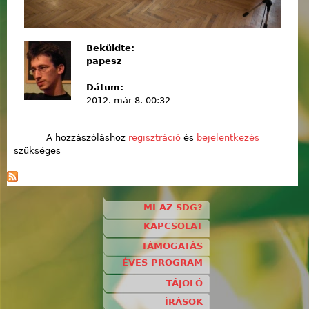
Beküldte:
papesz
Dátum:
2012. már 8. 00:32
A hozzászóláshoz
regisztráció
és
bejelentkezés
szükséges
MI AZ SDG?
KAPCSOLAT
TÁMOGATÁS
ÉVES PROGRAM
TÁJOLÓ
ÍRÁSOK