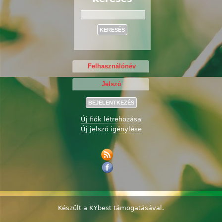
Keresés
Új fiók létrehozása
Új jelszó igénylése
Készült a
KYbest
támogatásával.