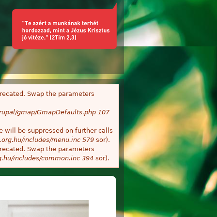
deprecated. Swap the parameters
/Drupal/gmap/GmapDefaults.php
107
 will be suppressed on further calls
.org.hu/includes/menu.inc
579
sor).
deprecated. Swap the parameters
g.hu/includes/common.inc
394
sor).