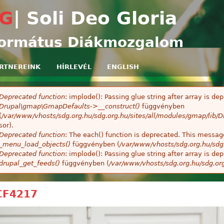
Ugrás a tartalomra
G
| Soli Deo Gloria
ormátus Diákmozgalom
RTNEREINK
HÍRLEVÉL
ENGLISH
Deprecated function
: implode(): Passing glue string after array is 
ibaüzenet
Drupal\gmap\GmapDefaults->__construct()
függvényben
(
/var/www/vhosts/sdg.org.hu/sdg.org.hu/sites/all/modules/gmap/lib
sor).
Deprecated function
: The each() function is deprecated. This message
_menu_load_objects()
függvényben (
/var/www/vhosts/sdg.org.hu/sdg
Deprecated function
: implode(): Passing glue string after array is 
drupal_get_feeds()
függvényben (
/var/www/vhosts/sdg.org.hu/sdg.or
CF4217