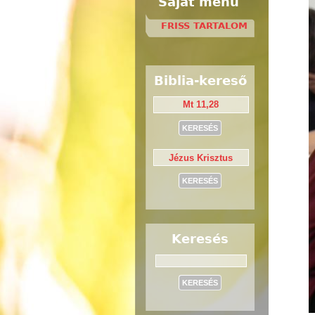
Saját menü
FRISS TARTALOM
Biblia-kereső
Keresés
Keresés