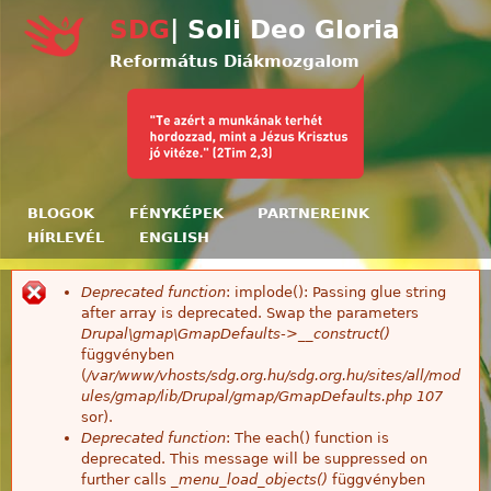
Ugrás a tartalomra
SDG
| Soli Deo Gloria
Református Diákmozgalom
BLOGOK
FÉNYKÉPEK
PARTNEREINK
HÍRLEVÉL
ENGLISH
Deprecated function
: implode(): Passing glue string
Hibaüzenet
after array is deprecated. Swap the parameters
Drupal\gmap\GmapDefaults->__construct()
függvényben
(
/var/www/vhosts/sdg.org.hu/sdg.org.hu/sites/all/mod
ules/gmap/lib/Drupal/gmap/GmapDefaults.php
107
sor).
Deprecated function
: The each() function is
deprecated. This message will be suppressed on
further calls
_menu_load_objects()
függvényben