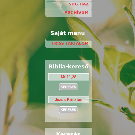
SDG HÁZ
ARCHÍVUM
Saját menü
FRISS TARTALOM
Biblia-kereső
Keresés