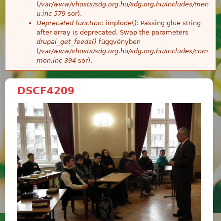
(
/var/www/vhosts/sdg.org.hu/sdg.org.hu/includes/men
u.inc
579
sor).
Deprecated function
: implode(): Passing glue string
after array is deprecated. Swap the parameters
drupal_get_feeds()
függvényben
(
/var/www/vhosts/sdg.org.hu/sdg.org.hu/includes/com
mon.inc
394
sor).
DSCF4209