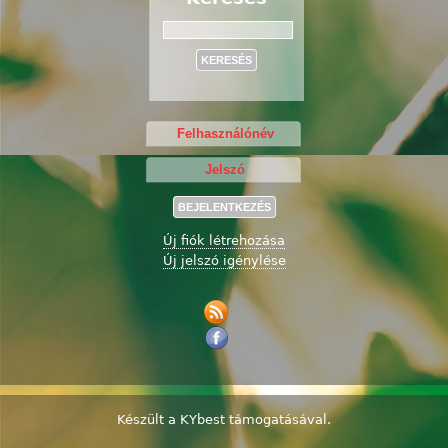
Keresés
Új fiók létrehozása
Új jelszó igénylése
Készült a
KYbest
támogatásával.