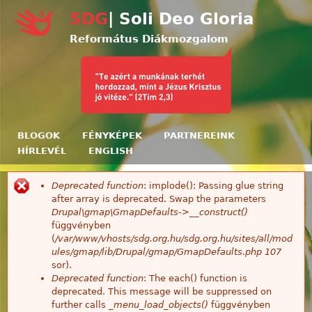
Ugrás a tartalomra
SDG
| Soli Deo Gloria
Református Diákmozgalom
BLOGOK
FÉNYKÉPEK
PARTNEREINK
HÍRLEVÉL
ENGLISH
Deprecated function
: implode(): Passing glue string
Hibaüzenet
after array is deprecated. Swap the parameters
Drupal\gmap\GmapDefaults->__construct()
függvényben
(
/var/www/vhosts/sdg.org.hu/sdg.org.hu/sites/all/mod
ules/gmap/lib/Drupal/gmap/GmapDefaults.php
107
sor).
Deprecated function
: The each() function is
deprecated. This message will be suppressed on
further calls
_menu_load_objects()
függvényben