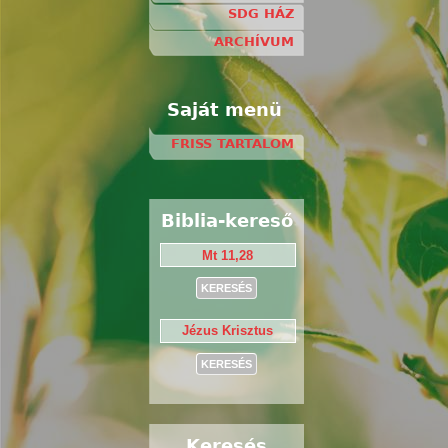
SDG HÁZ
ARCHÍVUM
Saját menü
FRISS TARTALOM
Biblia-kereső
Keresés