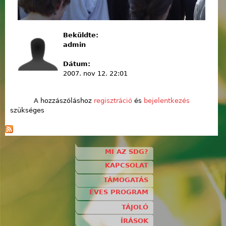
Beküldte:
admin
Dátum:
2007. nov 12. 22:01
A hozzászóláshoz
regisztráció
és
bejelentkezés
szükséges
MI AZ SDG?
KAPCSOLAT
TÁMOGATÁS
ÉVES PROGRAM
TÁJOLÓ
ÍRÁSOK