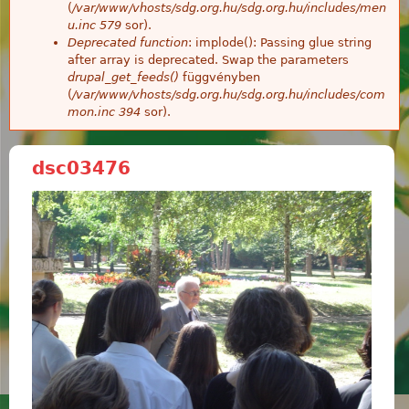
(
/var/www/vhosts/sdg.org.hu/sdg.org.hu/includes/men
u.inc
579
sor).
Deprecated function
: implode(): Passing glue string
after array is deprecated. Swap the parameters
drupal_get_feeds()
függvényben
(
/var/www/vhosts/sdg.org.hu/sdg.org.hu/includes/com
mon.inc
394
sor).
dsc03476