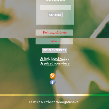
Keresés
Új fiók létrehozása
Új jelszó igénylése
Készült a
KYbest
támogatásával.