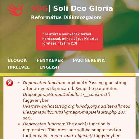
Ugrás a tartalomra
SDG
| Soli Deo Gloria
Református Diákmozgalom
BLOGOK
FÉNYKÉPEK
PARTNEREINK
HÍRLEVÉL
ENGLISH
Deprecated function
: implode(): Passing glue string
Hibaüzenet
after array is deprecated. Swap the parameters
Drupal\gmap\GmapDefaults->__construct()
függvényben
(
/var/www/vhosts/sdg.org.hu/sdg.org.hu/sites/all/mod
ules/gmap/lib/Drupal/gmap/GmapDefaults.php
107
sor).
Deprecated function
: The each() function is
deprecated. This message will be suppressed on
further calls
_menu_load_objects()
függvényben