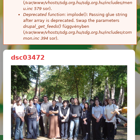
(
/var/www/vhosts/sdg.org.hu/sdg.org.hu/includes/men
u.inc
579
sor).
Deprecated function
: implode(): Passing glue string
after array is deprecated. Swap the parameters
drupal_get_feeds()
függvényben
(
/var/www/vhosts/sdg.org.hu/sdg.org.hu/includes/com
mon.inc
394
sor).
dsc03472