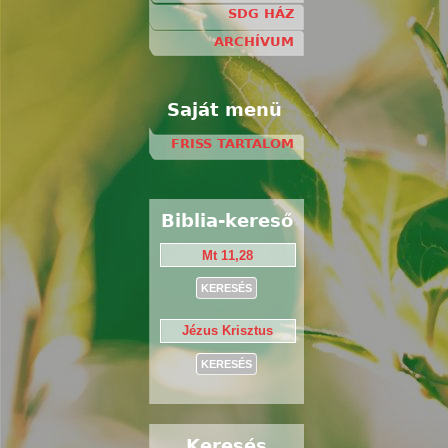
SDG HÁZ
ARCHÍVUM
Saját menü
FRISS TARTALOM
Biblia-kereső
Keresés