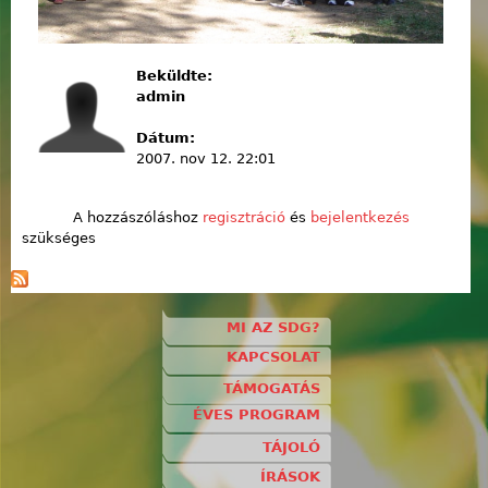
Beküldte:
admin
Dátum:
2007. nov 12. 22:01
A hozzászóláshoz
regisztráció
és
bejelentkezés
szükséges
MI AZ SDG?
KAPCSOLAT
TÁMOGATÁS
ÉVES PROGRAM
TÁJOLÓ
ÍRÁSOK