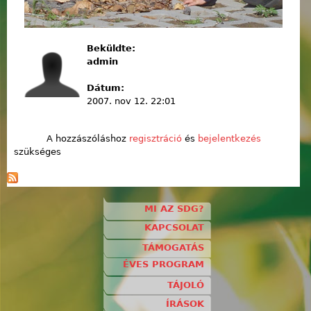
Beküldte:
admin
Dátum:
2007. nov 12. 22:01
A hozzászóláshoz
regisztráció
és
bejelentkezés
szükséges
MI AZ SDG?
KAPCSOLAT
TÁMOGATÁS
ÉVES PROGRAM
TÁJOLÓ
ÍRÁSOK