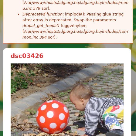
(
/var/www/vhosts/sdg.org.hu/sdg.org.hu/includes/men
u.inc
579
sor).
Deprecated function
: implode(): Passing glue string
after array is deprecated. Swap the parameters
drupal_get_feeds()
függvényben
(
/var/www/vhosts/sdg.org.hu/sdg.org.hu/includes/com
mon.inc
394
sor).
dsc03426