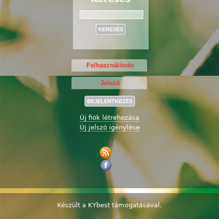
Keresés
Új fiók létrehozása
Új jelszó igénylése
Készült a
KYbest
támogatásával.