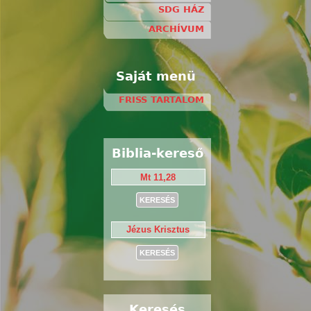
SDG HÁZ
ARCHÍVUM
Saját menü
FRISS TARTALOM
Biblia-kereső
Keresés