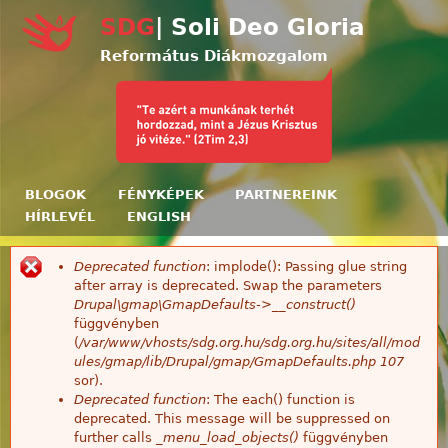
Ugrás a tartalomra
SDG
| Soli Deo Gloria
Református Diákmozgalom
BLOGOK
FÉNYKÉPEK
PARTNEREINK
HÍRLEVÉL
ENGLISH
Deprecated function
: implode(): Passing glue string
Hibaüzenet
after array is deprecated. Swap the parameters
Drupal\gmap\GmapDefaults->__construct()
függvényben
(
/var/www/vhosts/sdg.org.hu/sdg.org.hu/sites/all/mod
ules/gmap/lib/Drupal/gmap/GmapDefaults.php
107
sor).
Deprecated function
: The each() function is
deprecated. This message will be suppressed on
further calls
_menu_load_objects()
függvényben