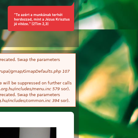
deprecated. Swap the parameters
/Drupal/gmap/GmapDefaults.php
107
 will be suppressed on further calls
.org.hu/includes/menu.inc
579
sor).
deprecated. Swap the parameters
g.hu/includes/common.inc
394
sor).