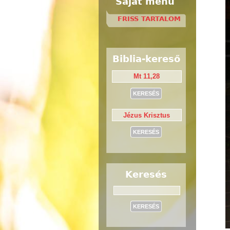
Saját menü
FRISS TARTALOM
Biblia-kereső
Keresés
Keresés