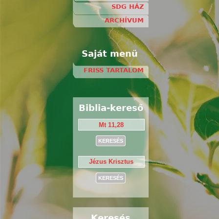
SDG HÁZ
ARCHÍVUM
Saját menü
FRISS TARTALOM
Biblia-kereső
Keresés