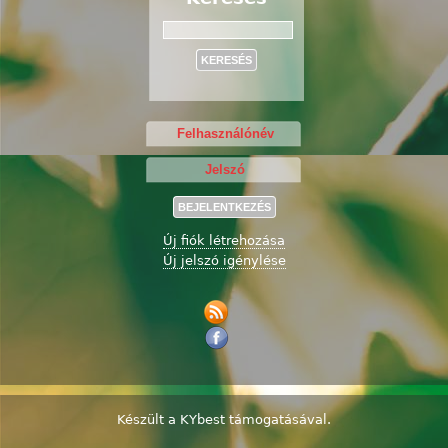
Keresés
Új fiók létrehozása
Új jelszó igénylése
Készült a
KYbest
támogatásával.