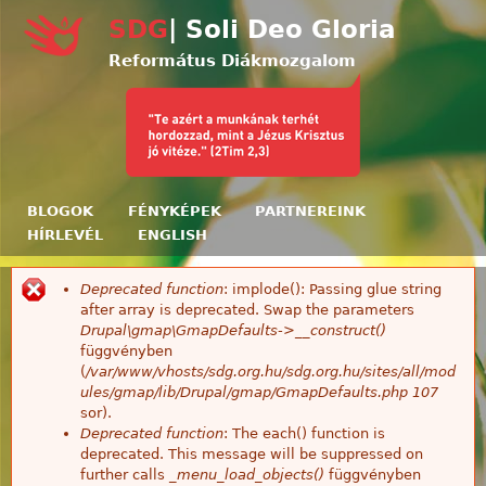
Ugrás a tartalomra
SDG
| Soli Deo Gloria
Református Diákmozgalom
BLOGOK
FÉNYKÉPEK
PARTNEREINK
HÍRLEVÉL
ENGLISH
Deprecated function
: implode(): Passing glue string
Hibaüzenet
after array is deprecated. Swap the parameters
Drupal\gmap\GmapDefaults->__construct()
függvényben
(
/var/www/vhosts/sdg.org.hu/sdg.org.hu/sites/all/mod
ules/gmap/lib/Drupal/gmap/GmapDefaults.php
107
sor).
Deprecated function
: The each() function is
deprecated. This message will be suppressed on
further calls
_menu_load_objects()
függvényben