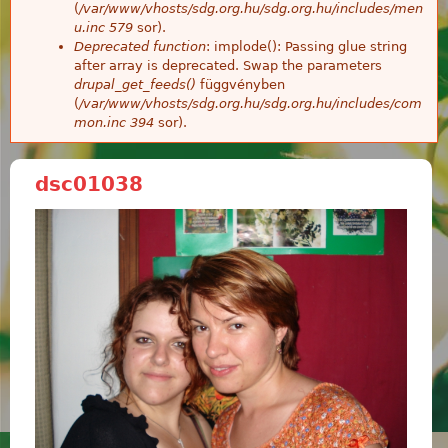
(
/var/www/vhosts/sdg.org.hu/sdg.org.hu/includes/men
u.inc
579
sor).
Deprecated function
: implode(): Passing glue string
after array is deprecated. Swap the parameters
drupal_get_feeds()
függvényben
(
/var/www/vhosts/sdg.org.hu/sdg.org.hu/includes/com
mon.inc
394
sor).
dsc01038