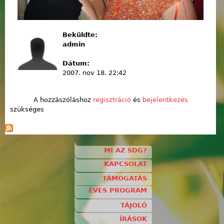
Beküldte:
admin
Dátum:
2007. nov 18. 22:42
A hozzászóláshoz
regisztráció
és
bejelentkezés
szükséges
MI AZ SDG?
KAPCSOLAT
TÁMOGATÁS
ÉVES PROGRAM
TÁJOLÓ
ÍRÁSOK