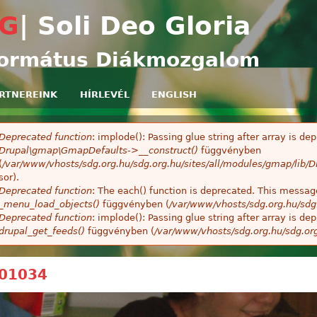
Ugrás a tartalomra
G
| Soli Deo Gloria
ormátus Diákmozgalom
RTNEREINK
HÍRLEVÉL
ENGLISH
Deprecated function
: implode(): Passing glue string after array is 
ibaüzenet
Drupal\gmap\GmapDefaults->__construct()
függvényben
(
/var/www/vhosts/sdg.org.hu/sdg.org.hu/sites/all/modules/gmap/lib
sor).
Deprecated function
: The each() function is deprecated. This message
_menu_load_objects()
függvényben (
/var/www/vhosts/sdg.org.hu/sdg
Deprecated function
: implode(): Passing glue string after array is 
drupal_get_feeds()
függvényben (
/var/www/vhosts/sdg.org.hu/sdg.or
01034