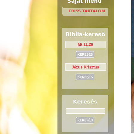
Saját menü
FRISS TARTALOM
Biblia-kereső
Keresés
Keresés