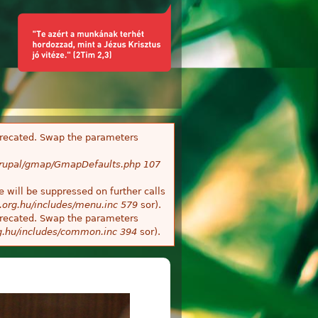
deprecated. Swap the parameters
/Drupal/gmap/GmapDefaults.php
107
 will be suppressed on further calls
.org.hu/includes/menu.inc
579
sor).
deprecated. Swap the parameters
g.hu/includes/common.inc
394
sor).